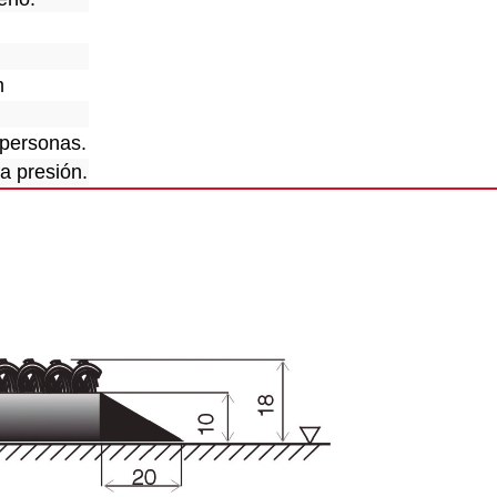
m
e personas.
a presión.