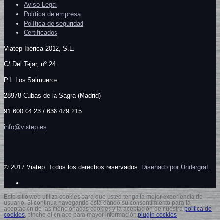
Aviso Legal
Política de empresa
Política de seguridad
Certificados
Viatep Ibérica 2012, S.L.
C/
Del Tejar, nº 24
P.I. Los Salmueros
28978 Cubas de la Sagra (Madrid)
91 600 04 23 / 638 479 215
info@viatep.es
© 2017 Viatep. Todos los derechos reservados.
Diseñado por Undergraf.
Este sitio web utiliza cookies para que usted tenga la mejor experiencia de
usuario. Si continúa navegando está dando su consentimiento para la
aceptación de las mencionadas cookies y la aceptación de nuestra
política de
cookies
, pinche el enlace para mayor información.
plugin cookies