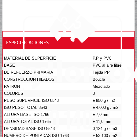
ESPECIFICACIONES
MATERIAL DE SUPERFICIE
P.P y PVC
BASE
PVC al aire libre
DE REFUERZO PRIMARIA
Tejida PP
CONSTRUCCIÓN HILADOS
Bouclé
PATRÓN
Mezclado
COLORES
3
PESO SUPERFICIE ISO 8543
± 950 g / m2
ISO PESO TOTAL 8543
± 4.000 g / m2
ALTURA BASE ISO 1766
± 7,0 mm
ALTURA TOTAL ISO 1765
± 11,0 mm
DENSIDAD BASE ISO 8543
0,124 g / cm3
NÚMERO DE PUNTADAS ISO 1763
± 53.100 / m2