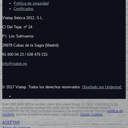
Política de seguridad
Certificados
Viatep Ibérica 2012, S.L.
C/
Del Tejar, nº 24
P.I. Los Salmueros
28978 Cubas de la Sagra (Madrid)
91 600 04 23 / 638 479 215
info@viatep.es
© 2017 Viatep. Todos los derechos reservados.
Diseñado por Undergraf.
Este sitio web utiliza cookies para que usted tenga la mejor experiencia de
usuario. Si continúa navegando está dando su consentimiento para la
aceptación de las mencionadas cookies y la aceptación de nuestra
política de
cookies
, pinche el enlace para mayor información.
plugin cookies
ACEPTAR
Aviso de cookies