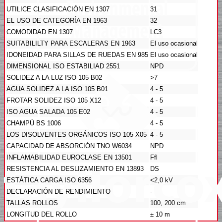
UTILICE CLASIFICACIÓN EN 1307
31
EL USO DE CATEGORÍA EN 1963
32
COMODIDAD EN 1307
LC3
SUITABILILTY PARA ESCALERAS EN 1963
El uso ocasional
IDONEIDAD PARA SILLAS DE RUEDAS EN 985
El uso ocasional
DIMENSIONAL ISO ESTABILIAD 2551
NPD
SOLIDEZ A LA LUZ ISO 105 B02
>7
AGUA SOLIDEZ A LA ISO 105 B01
4 - 5
FROTAR SOLIDEZ ISO 105 X12
4 - 5
ISO AGUA SALADA 105 E02
4 - 5
CHAMPÚ BS 1006
4 - 5
LOS DISOLVENTES ORGÁNICOS ISO 105 X05
4 - 5
CAPACIDAD DE ABSORCIÓN TNO W6034
NPD
INFLAMABILIDAD EUROCLASE EN 13501
Ffl
RESISTENCIA AL DESLIZAMIENTO EN 13893
DS
ESTÁTICA CARGA ISO 6356
<2,0 kV
DECLARACIÓN DE RENDIMIENTO
-
TALLAS ROLLOS
100, 200 cm
LONGITUD DEL ROLLO
± 10 m