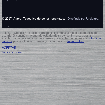
© 2017 Viatep. Todos los derechos reservados.
Diseñado por Undergraf.
Este sitio web utiliza cookies para que usted tenga la mejor experiencia de
usuario. Si continúa navegando está dando su consentimiento para la
aceptación de las mencionadas cookies y la aceptación de nuestra
política de
cookies
, pinche el enlace para mayor información.
plugin cookies
ACEPTAR
Aviso de cookies