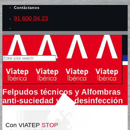
Contáctanos
91 600 04 23
Felpudos técnicos y Alfombras
anti-suciedad y de desinfección
Con
VIATEP
STOP