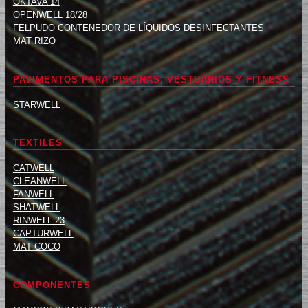
OKTAVA 14
OPENWELL 18/28
FELPUDO CONTENEDOR DE LÍQUIDOS DESINFECTANTES
MAT RIZO
PAVIMENTOS PARA PISCINAS, VESTUARIOS Y FITNESS
STARWELL
TEXTILES
CATWELL
CLEANWELL
FANWELL
SHATWELL
RINWELL 23
CAPTURWELL
MAT COCO
COMPONENTES