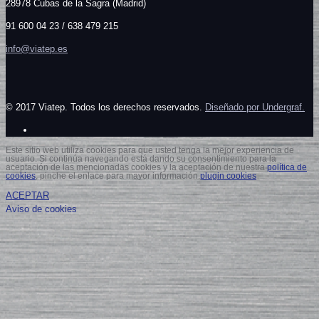
28978 Cubas de la Sagra (Madrid)
91 600 04 23 / 638 479 215
info@viatep.es
© 2017 Viatep. Todos los derechos reservados.
Diseñado por Undergraf.
Este sitio web utiliza cookies para que usted tenga la mejor experiencia de
usuario. Si continúa navegando está dando su consentimiento para la
aceptación de las mencionadas cookies y la aceptación de nuestra
política de
cookies
, pinche el enlace para mayor información.
plugin cookies
ACEPTAR
Aviso de cookies