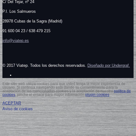
C/
Del Tejar, nº 24
P.I. Los Salmueros
28978 Cubas de la Sagra (Madrid)
91 600 04 23 / 638 479 215
info@viatep.es
© 2017 Viatep. Todos los derechos reservados.
Diseñado por Undergraf.
Este sitio web utiliza cookies para que usted tenga la mejor experiencia de
usuario. Si continúa navegando está dando su consentimiento para la
aceptación de las mencionadas cookies y la aceptación de nuestra
política de
cookies
, pinche el enlace para mayor información.
plugin cookies
ACEPTAR
Aviso de cookies