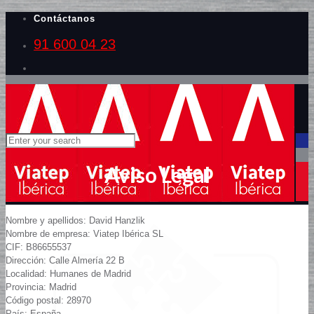
Contáctanos
91 600 04 23
Aviso Legal
Nombre y apellidos: David Hanzlik
Nombre de empresa: Viatep Ibérica SL
CIF: B86655537
Dirección: Calle Almería 22 B
Localidad: Humanes de Madrid
Provincia: Madrid
Código postal: 28970
País: España